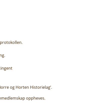
protokollen.
ng.
tingent
re og Horten Historielag’.
liemedlemskap oppheves.