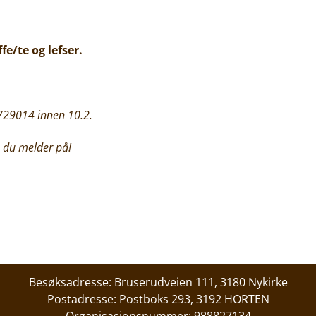
fe/te og lefser.
5729014 innen 10.2.
e du melder på!
Besøksadresse: Bruserudveien 111, 3180 Nykirke
Postadresse: Postboks 293, 3192 HORTEN
Organisasjonsnummer: 988827134