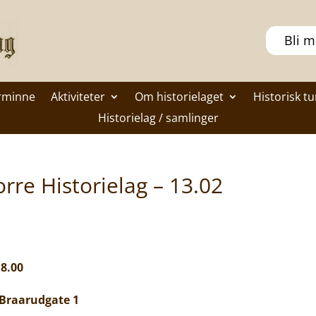
Bli 
rminne
Aktiviteter
Om historielaget
Historisk tu
Historielag / samlinger
orre Historielag – 13.02
18.00
 Braarudgate 1