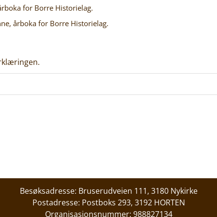
årboka for Borre Historielag.
nne, årboka for Borre Historielag.
rklæringen.
Besøksadresse: Bruserudveien 111, 3180 Nykirke
Postadresse: Postboks 293, 3192 HORTEN
Organisasjonsnummer: 988827134