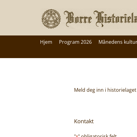
Hjem
Program 2026
Månedens kultu
Meld deg inn i historielage
Kontakt
"
" obligatorisk felt
*